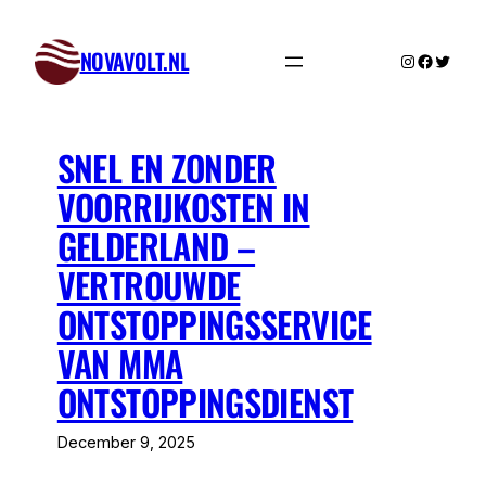
Skip
to
NOVAVOLT.NL
Instagram
Facebo
Twitte
content
SNEL EN ZONDER
VOORRIJKOSTEN IN
GELDERLAND –
VERTROUWDE
ONTSTOPPINGSSERVICE
VAN MMA
ONTSTOPPINGSDIENST
December 9, 2025