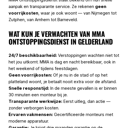
aanpak en transparante service. Ze rekenen
geen
voorrijkosten
, waar je ook woont — van Nijmegen tot
Zutphen, van Arnhem tot Barneveld.
WAT KUN JE VERWACHTEN VAN MMA
ONTSTOPPINGSDIENST IN GELDERLAND
24/7 beschikbaarheid:
Verstoppingen wachten niet tot
het jou uitkomt. MMA is dag en nacht bereikbaar, ook in
het weekend of tijdens feestdagen.
Geen voorrijkosten:
Of je nu in de stad of op het
platteland woont, je betaalt nooit extra voor de afstand.
Snelle responstijd:
In de meeste gevallen is er binnen
30 minuten een monteur bij je.
Transparante werkwijze:
Eerst uitleg, dan actie —
zonder verborgen kosten.
Ervaren vakmensen:
Gecertificeerde monteurs met
moderne apparatuur.
Garantie:
Je krijgt drie maanden garantie op de