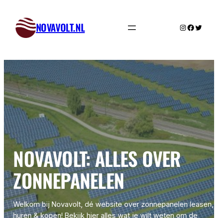
Skip
to
NOVAVOLT.NL
Instagram
Facebo
Twitte
content
NOVAVOLT: ALLES OVER
ZONNEPANELEN
Welkom bij Novavolt, dé website over zonnepanelen leasen,
huren & kopen! Bekijk hier alles wat je wilt weten om de