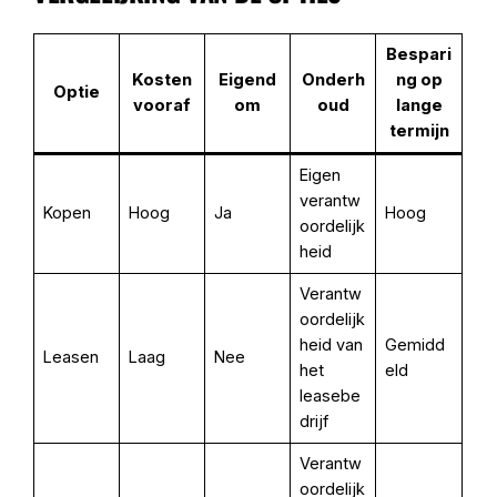
Bespari
Kosten
Eigend
Onderh
ng op
Optie
vooraf
om
oud
lange
termijn
Eigen
verantw
Kopen
Hoog
Ja
Hoog
oordelijk
heid
Verantw
oordelijk
heid van
Gemidd
Leasen
Laag
Nee
het
eld
leasebe
drijf
Verantw
oordelijk